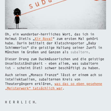
Oh, ein wunderbar-herrliches Wort, das ich in
Helmut Dietls „
Kir Royal
“ zum ersten Mal gehört
habe. Darin betitelt der Klatschreporter „Baby
Schimmerlos“ die geistige Haltung seiner Zunft in
München im Großen und Ganzen als
subaltern
.
Dieser Drang zum Duckmäuserischen und die geistige
Unselbstständigkeit – eben allem, was subaltern
ist – scheint Dietl schwer beschäftigt zu haben.
Auch seinen „Monaco Franze“ lässt er einem ach so
intellektuellen, subalternen Kreis von
Theatergängern erklären,
was das so eben gesehene
„Meisterwerk“ tatsächlich war
.
H E R R L I C H.