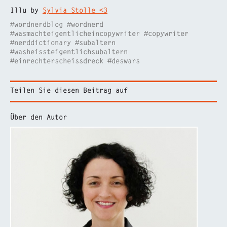
Illu by
Sylvia Stolle <3
#wordnerdblog #wordnerd
#wasmachteigentlicheincopywriter #copywriter
#nerddictionary #subaltern
#washeissteigentlichsubaltern
#einrechterscheissdreck #deswars
Teilen Sie diesen Beitrag auf
Über den Autor